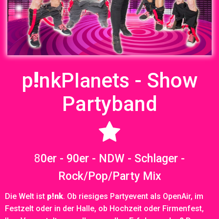
!
p
nkP
ets - Show
lan
Partyband
8
0er - 90er - NDW - Schlager -
Rock/Pop/Party Mix
Die Welt ist
p!nk
. Ob riesiges Partyevent als OpenAir, im
Festzelt oder in der Halle, ob Hochzeit oder Firmenfest,