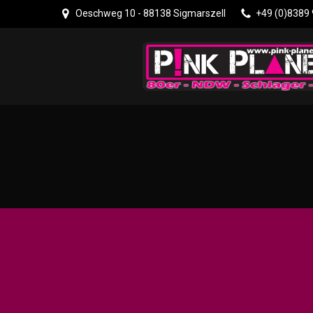
Zum
Oeschweg 10 - 88138 Sigmarszell
+49 (0)8389
Inhalt
springen